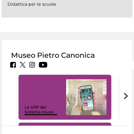
Didattica per le scuole
Museo Pietro Canonica
Il 
Le APP del
Mus
Sistema Musei
net