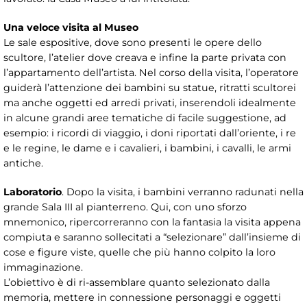
Una veloce visita al Museo
Le sale espositive, dove sono presenti le opere dello
scultore, l’atelier dove creava e infine la parte privata con
l’appartamento dell’artista. Nel corso della visita, l’operatore
guiderà l’attenzione dei bambini su statue, ritratti scultorei
ma anche oggetti ed arredi privati, inserendoli idealmente
in alcune grandi aree tematiche di facile suggestione, ad
esempio: i ricordi di viaggio, i doni riportati dall’oriente, i re
e le regine, le dame e i cavalieri, i bambini, i cavalli, le armi
antiche.
Laboratorio
. Dopo la visita, i bambini verranno radunati nella
grande Sala III al pianterreno. Qui, con uno sforzo
mnemonico, ripercorreranno con la fantasia la visita appena
compiuta e saranno sollecitati a “selezionare” dall’insieme di
cose e figure viste, quelle che più hanno colpito la loro
immaginazione.
L’obiettivo è di ri-assemblare quanto selezionato dalla
memoria, mettere in connessione personaggi e oggetti