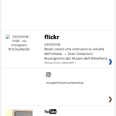
#DiscoverMiC
03/10/2018
Beati coloro che coltivano la voluttà
dell'attesa. — Jean Josipovici
Buongiorno dal Museo dell'#AraPacis
dove sono esposti i
museiincomuneroma