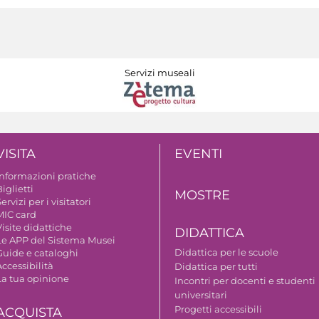
Servizi museali
VISITA
EVENTI
Informazioni pratiche
iglietti
MOSTRE
ervizi per i visitatori
MIC card
isite didattiche
DIDATTICA
Le APP del Sistema Musei
Didattica per le scuole
Guide e cataloghi
ccessibilità
Didattica per tutti
La tua opinione
Incontri per docenti e studenti
universitari
Progetti accessibili
ACQUISTA