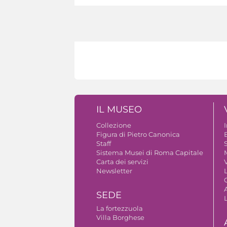
IL MUSEO
Collezione
Figura di Pietro Canonica
B
Staff
S
Sistema Musei di Roma Capitale
Carta dei servizi
V
Newsletter
A
SEDE
La fortezzuola
Villa Borghese