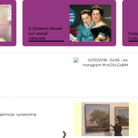
Il Sistema Musei
sui social
Goog
network
Cult
eiincomuneroma