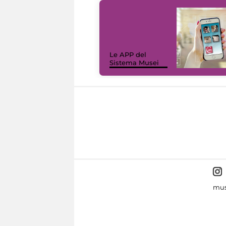
Le APP del
Sistema Musei
mus