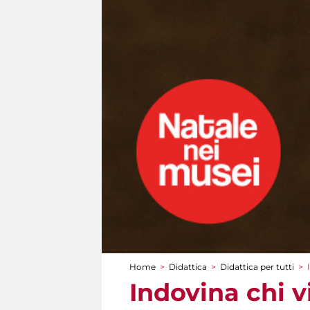
Home
>
Didattica
>
Didattica per tutti
>
Tu sei qui
Indovina chi v