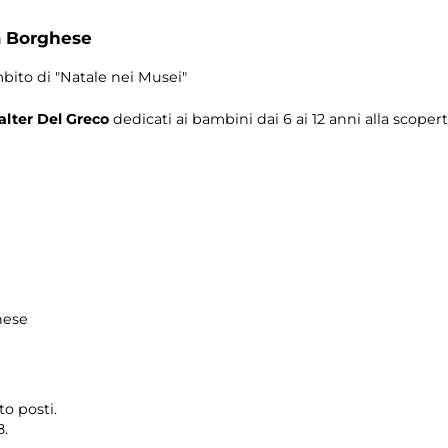
a Borghese
bito di "Natale nei Musei"
lter Del Greco
dedicati ai bambini dai 6 ai 12 anni alla scope
hese
o posti.
8.