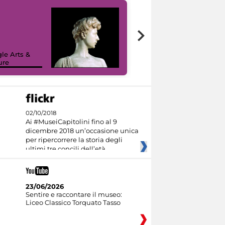
le Arts &
ure
I like MiC
02/10/2018
Ai #MuseiCapitolini fino al 9
dicembre 2018 un’occasione unica
per ripercorrere la storia degli
ultimi tre concili dell’età
23/06/2026
Sentire e raccontare il museo:
Liceo Classico Torquato Tasso