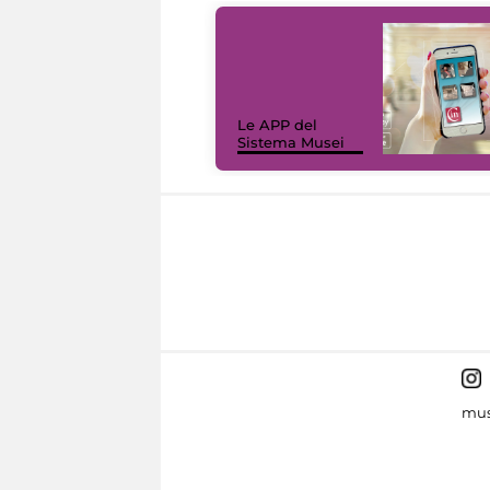
Le APP del
Sistema Musei
mus