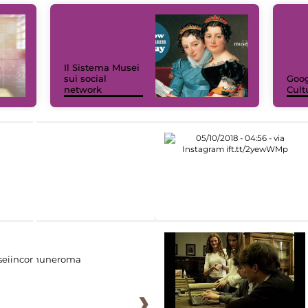
Il Sistema Musei
sui social
Goog
network
Cult
eiincomuneroma