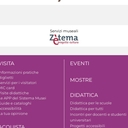
Servizi museali
VISITA
EVENTI
Informazioni pratiche
iglietti
MOSTRE
ervizi per i visitatori
MIC card
isite didattiche
DIDATTICA
Le APP del Sistema Musei
Didattica per le scuole
Guide e cataloghi
ccessibilità
Didattica per tutti
La tua opinione
Incontri per docenti e studenti
universitari
Progetti accessibili
ACQUISTA