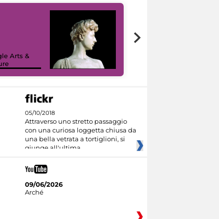
le Arts &
ure
I like MiC
05/10/2018
Attraverso uno stretto passaggio
con una curiosa loggetta chiusa da
una bella vetrata a tortiglioni, si
giunge all'ultima
09/06/2026
Arché