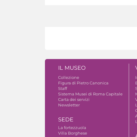
IL MUSEO
Collezione
Figura di Pietro Canonica
B
Staff
S
Sistema Musei di Roma Capitale
Carta dei servizi
V
Newsletter
A
SEDE
La fortezzuola
Villa Borghese