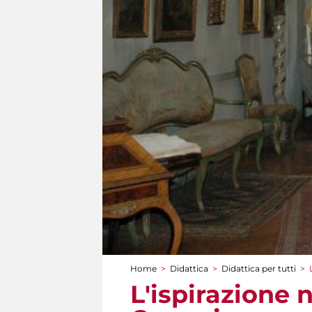
Home
>
Didattica
>
Didattica per tutti
>
Tu sei qui
L'ispirazione 