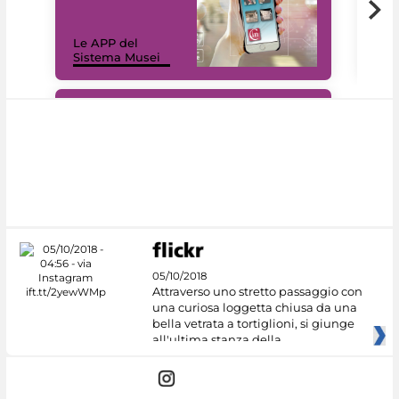
Il 
Le APP del
Mus
Sistema Musei
net
#DiscoverMiC
05/10/2018
Attraverso uno stretto passaggio con
una curiosa loggetta chiusa da una
bella vetrata a tortiglioni, si giunge
all'ultima stanza della