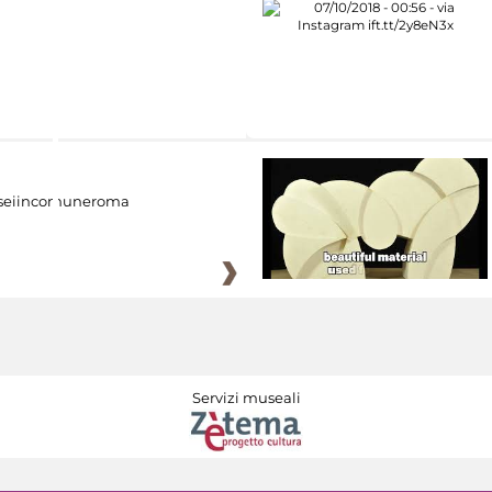
eiincomuneroma
Servizi museali