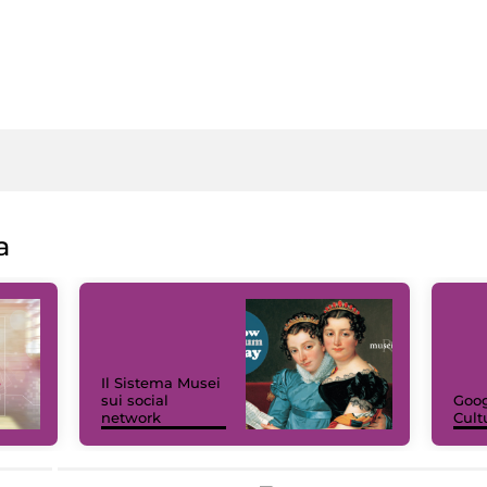
a
Il Sistema Musei
sui social
Goog
network
Cult