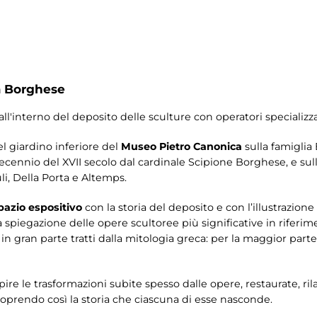
a Borghese
all'interno del deposito delle sculture con operatori specializza
l giardino inferiore del
Museo Pietro Canonica
sulla famiglia
decennio del XVII secolo dal cardinale Scipione Borghese, e sull
li, Della Porta e Altemps.
spazio espositivo
con la storia del deposito e con l’illustrazion
a spiegazione delle opere scultoree più significative in riferime
o in gran parte tratti dalla mitologia greca: per la maggior parte 
pire le trasformazioni subite spesso dalle opere, restaurate, ril
scoprendo così la storia che ciascuna di esse nasconde.