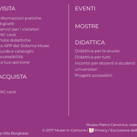
VISITA
EVENTI
Informazioni pratiche
iglietti
MOSTRE
ervizi per i visitatori
MIC card
isite didattiche
DIDATTICA
Le APP del Sistema Musei
Didattica per le scuole
Guide e cataloghi
ccessibilità
Didattica per tutti
La tua opinione
Incontri per docenti e studenti
universitari
Progetti accessibili
ACQUISTA
MIC card
Museo Pietro Canonica, vial
© 2017 Musei in Comune
/
Privacy
/
Esclusione del
a Villa Borghese