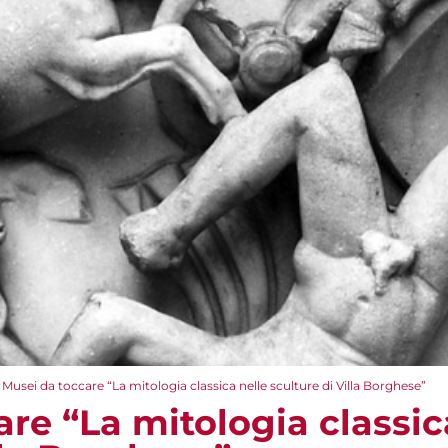
Musei da toccare “La mitologia classica nelle sculture di Villa Borghese”
re “La mitologia classic