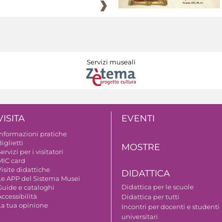
Servizi museali
VISITA
EVENTI
Informazioni pratiche
iglietti
MOSTRE
ervizi per i visitatori
MIC card
isite didattiche
DIDATTICA
Le APP del Sistema Musei
Didattica per le scuole
Guide e cataloghi
ccessibilità
Didattica per tutti
La tua opinione
Incontri per docenti e studenti
universitari