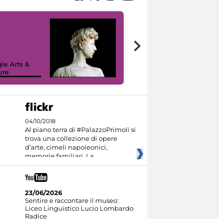
le Arts &
ure
I like MiC
04/10/2018
Al piano terra di #PalazzoPrimoli si
trova una collezione di opere
d’arte, cimeli napoleonici,
memorie familiari. La
23/06/2026
Sentire e raccontare il museo:
Liceo Linguistico Lucio Lombardo
Radice