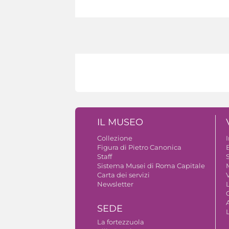
IL MUSEO
Collezione
Figura di Pietro Canonica
B
Staff
S
Sistema Musei di Roma Capitale
Carta dei servizi
V
Newsletter
A
SEDE
La fortezzuola