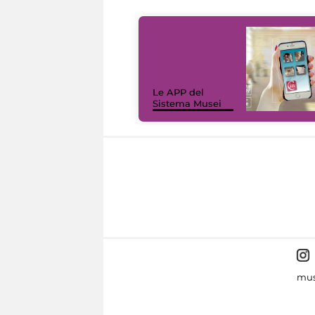
Le APP del
Sistema Musei
mus