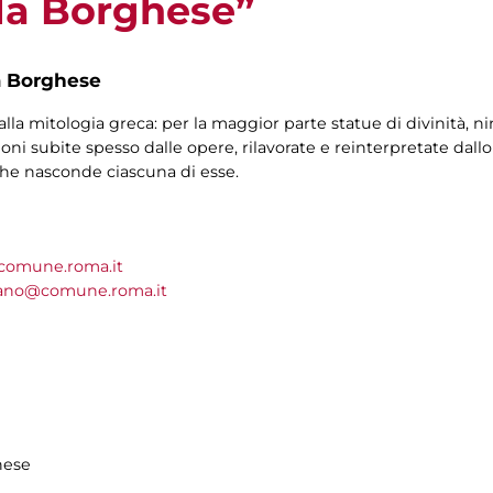
lla Borghese”
a Borghese
alla mitologia greca: per la maggior parte statue di divinità, ninf
ni subite spesso dalle opere, rilavorate e reinterpretate dallo
 che nasconde ciascuna di esse.
@comune.roma.it
tano@comune.roma.it
hese