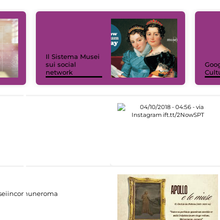
Il Sistema Musei
sui social
Goog
network
Cult
eiincomuneroma