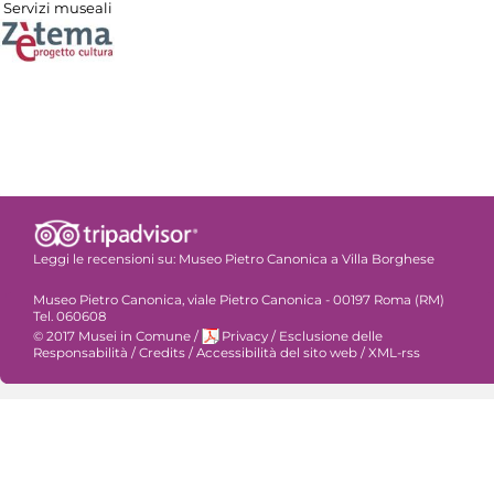
Servizi museali
Leggi le recensioni su:
Museo Pietro Canonica a Villa Borghese
Museo Pietro Canonica, viale Pietro Canonica - 00197 Roma (RM)
Tel. 060608
© 2017 Musei in Comune
/
Privacy
/
Esclusione delle
Responsabilità
/
Credits
/
Accessibilità del sito web
/
XML-rss