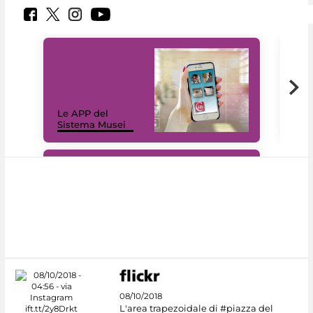
Il 
Le APP del
Mus
Sistema Musei
net
#DiscoverMiC
08/10/2018
L'area trapezoidale di #piazza del