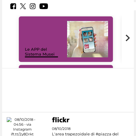
Il 
Le APP del
Mus
Sistema Musei
net
#DiscoverMiC
08/10/2018
L'area trapezoidale di #piazza del