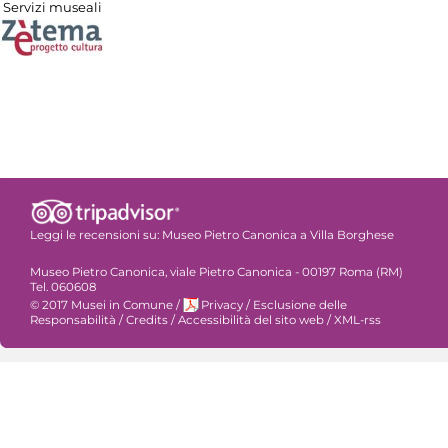
Servizi museali
Leggi le recensioni su:
Museo Pietro Canonica a Villa Borghese
Museo Pietro Canonica, viale Pietro Canonica - 00197 Roma (RM)
Tel. 060608
© 2017 Musei in Comune
/
Privacy
/
Esclusione delle
Responsabilità
/
Credits
/
Accessibilità del sito web
/
XML-rss