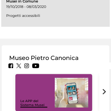
Musei in Comune
19/10/2018 - 08/03/2020
Progetti accessibili
Museo Pietro Canonica
Il 
Le APP del
Mus
Sistema Musei
net