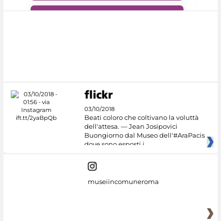
#DiscoverMiC
03/10/2018
Beati coloro che coltivano la voluttà
dell'attesa. — Jean Josipovici
Buongiorno dal Museo dell'#AraPacis
dove sono esposti i
museiincomuneroma