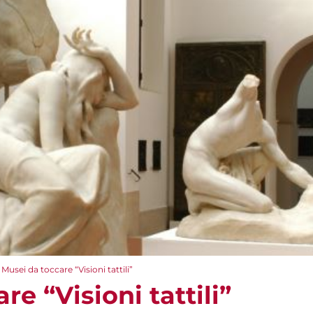
Musei da toccare “Visioni tattili”
re “Visioni tattili”