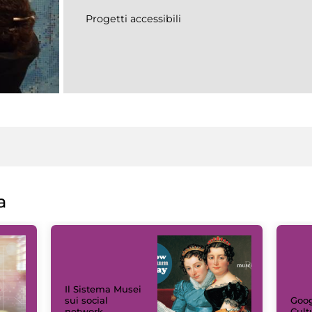
Progetti accessibili
a
Il Sistema Musei
sui social
Goog
network
Cult