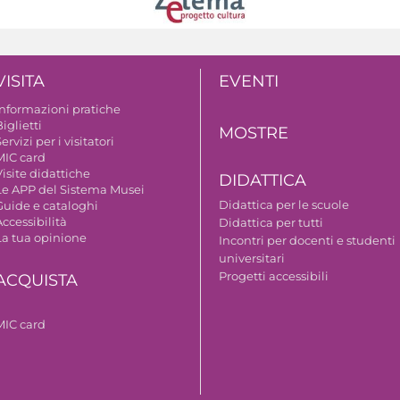
VISITA
EVENTI
Informazioni pratiche
iglietti
MOSTRE
ervizi per i visitatori
MIC card
isite didattiche
DIDATTICA
Le APP del Sistema Musei
Didattica per le scuole
Guide e cataloghi
ccessibilità
Didattica per tutti
La tua opinione
Incontri per docenti e studenti
universitari
Progetti accessibili
ACQUISTA
MIC card