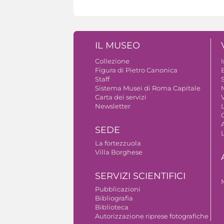
IL MUSEO
Collezione
Figura di Pietro Canonica
B
Staff
S
Sistema Musei di Roma Capitale
Carta dei servizi
V
Newsletter
A
SEDE
La fortezzuola
Villa Borghese
SERVIZI SCIENTIFICI
Pubblicazioni
Bibliografia
Biblioteca
Autorizzazione riprese fotografiche