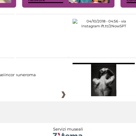
eiincomuneroma
Servizi museali