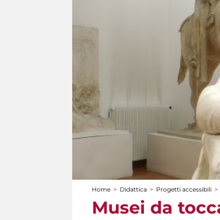
Home
>
Didattica
>
Progetti accessibili
>
Tu sei qui
Musei da tocca