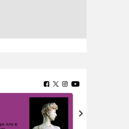
le Arts &
ure
I like MiC