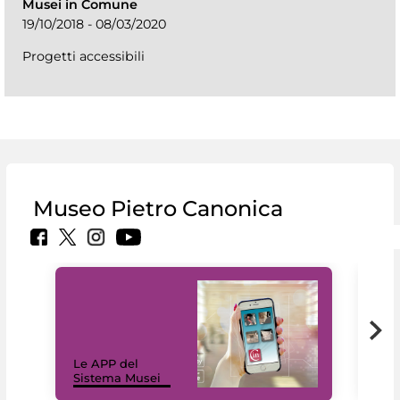
Musei in Comune
19/10/2018 - 08/03/2020
Progetti accessibili
Museo Pietro Canonica
Il 
Le APP del
Mus
Sistema Musei
net