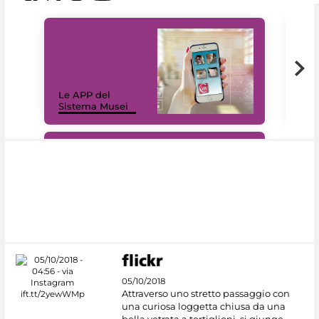
Il 
Le APP del
Mus
Sistema Musei
net
#DiscoverMiC
05/10/2018
Attraverso uno stretto passaggio con
una curiosa loggetta chiusa da una