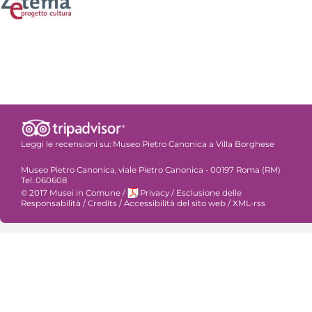
Leggi le recensioni su:
Museo Pietro Canonica a Villa Borghese
Museo Pietro Canonica, viale Pietro Canonica - 00197 Roma (RM)
Tel. 060608
© 2017 Musei in Comune
/
Privacy
/
Esclusione delle
Responsabilità
/
Credits
/
Accessibilità del sito web
/
XML-rss