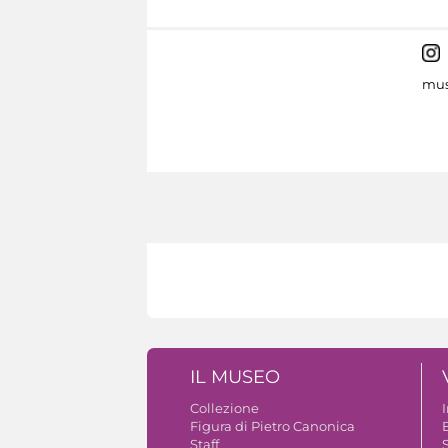
mus
IL MUSEO
Collezione
Figura di Pietro Canonica
B
Staff
S