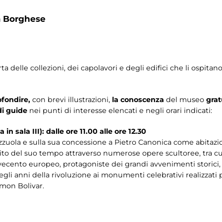
a Borghese
delle collezioni, dei capolavori e degli edifici che li ospitan
fondire,
con brevi illustrazioni,
la conoscenza
del museo
grat
di guide
nei punti di interesse elencati e negli orari indicati:
 in sala III): dalle ore 11.00 alle ore 12.30
tezzuola e sulla sua concessione a Pietro Canonica come abitazio
pirito del suo tempo attraverso numerose opere scultoree, tra cu
ovecento europeo, protagoniste dei grandi avvenimenti storici, d
gli anni della rivoluzione ai monumenti celebrativi realizzati pe
Simon Bolivar.