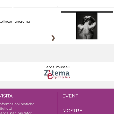
eiincomuneroma
Servizi museali
VISITA
EVENTI
Informazioni pratiche
iglietti
MOSTRE
ervizi per i visitatori