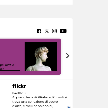
le Arts &
ure
I like MiC
04/10/2018
Al piano terra di #PalazzoPrimoli si
trova una collezione di opere
d’arte, cimeli napoleonici,