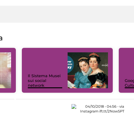
a
Il Sistema Musei
sui social
Goog
network
Cult