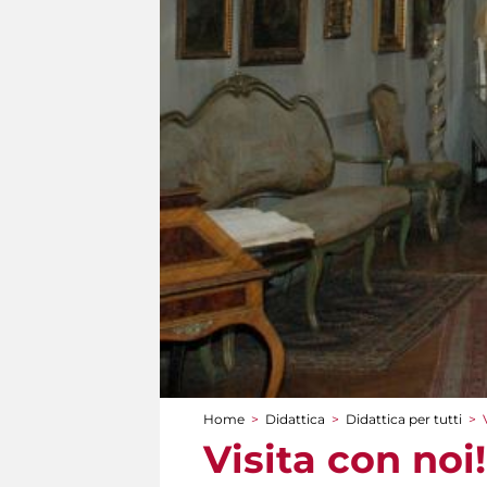
Home
>
Didattica
>
Didattica per tutti
>
Tu sei qui
Visita con noi