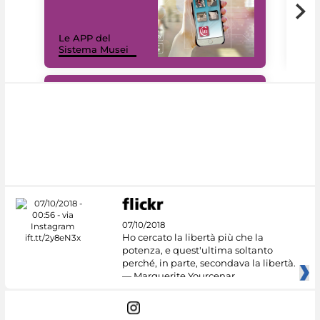
Il 
Le APP del
Mus
Sistema Musei
net
#DiscoverMiC
07/10/2018
Ho cercato la libertà più che la
potenza, e quest'ultima soltanto
perché, in parte, secondava la libertà.
— Marguerite Yourcenar