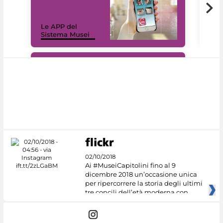
Il 
Le APP del
Mus
Sistema Musei
net
#DiscoverMiC
02/10/2018
Ai #MuseiCapitolini fino al 9
dicembre 2018 un’occasione unica
per ripercorrere la storia degli ultimi
tre concili dell’età moderna con