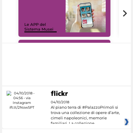
Il 
Le APP del
Mus
Sistema Musei
net
#DiscoverMiC
04/10/2018
Al piano terra di #PalazzoPrimoli si
trova una collezione di opere d’arte,
cimeli napoleonici, memorie
familiari. La collezione