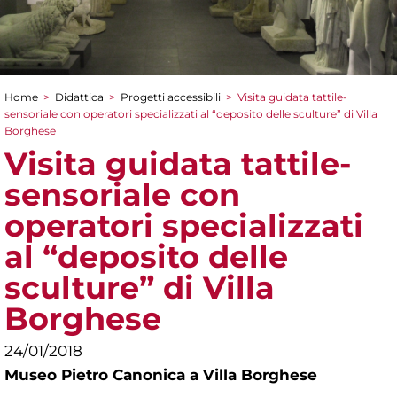
Home
>
Didattica
>
Progetti accessibili
>
Visita guidata tattile-
Tu sei qui
sensoriale con operatori specializzati al “deposito delle sculture” di Villa
Borghese
Visita guidata tattile-
sensoriale con
operatori specializzati
al “deposito delle
sculture” di Villa
Borghese
24/01/2018
Museo Pietro Canonica a Villa Borghese