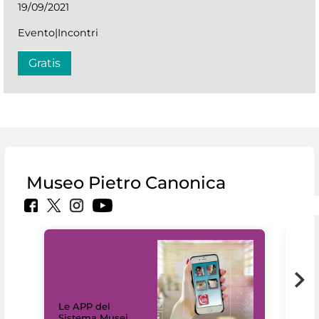
19/09/2021
Evento|Incontri
Gratis
Museo Pietro Canonica
Il 
Le APP del
Mus
Sistema Musei
net