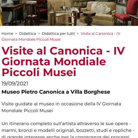
Home
>
Didattica
>
Didattica per tutti
>
Visite al Canonica - IV
Tu sei qui
Giornata Mondiale Piccoli Musei
Visite al Canonica - IV
Giornata Mondiale
Piccoli Musei
19/09/2021
Museo Pietro Canonica a Villa Borghese
Visite guidate al museo in occasione della IV Giornata
Mondiale Piccoli Musei
Un itinerario completo sull’artista attraverso le sue opere -
marmi, bronzi e modelli originali, bozzetti, studi e repliche -
di grande interesse anche per la conoscenza dei processi