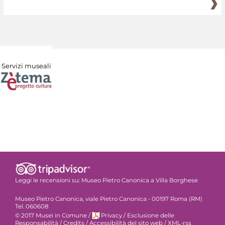
Servizi museali
Leggi le recensioni su:
Museo Pietro Canonica a Villa Borghese
Museo Pietro Canonica, viale Pietro Canonica - 00197 Roma (RM)
Tel. 060608
© 2017 Musei in Comune
/
Privacy
/
Esclusione delle
Responsabilità
/
Credits
/
Accessibilità del sito web
/
XML-rss