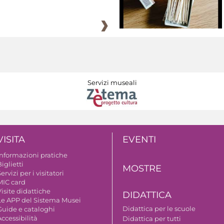
Servizi museali
VISITA
EVENTI
Informazioni pratiche
iglietti
MOSTRE
ervizi per i visitatori
MIC card
isite didattiche
DIDATTICA
Le APP del Sistema Musei
Didattica per le scuole
Guide e cataloghi
ccessibilità
Didattica per tutti