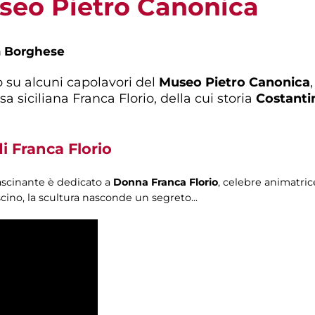
useo Pietro Canonica
a Borghese
 su alcuni capolavori del
Museo Pietro Canonica
sa siciliana Franca Florio, della cui storia
Costanti
di Franca Florio
ffascinante è dedicato a
Donna Franca Florio
, celebre animatri
scino, la scultura nasconde un segreto...