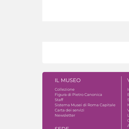
IL MUSEO
Collezione
Figura di Pietro Canonica
B
Staff
S
Sistema Musei di Roma Capitale
Carta dei servizi
V
Newsletter
A
SEDE