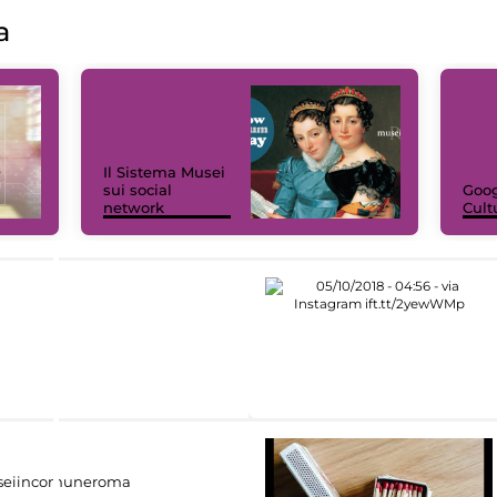
a
Il Sistema Musei
sui social
Goog
network
Cult
eiincomuneroma