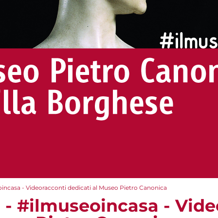
eoincasa - Videoracconti dedicati al Museo Pietro Canonica
e - #ilmuseoincasa - Vid