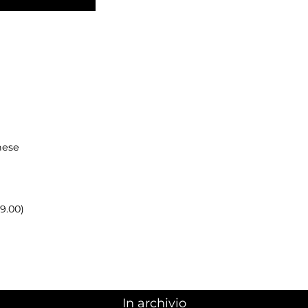
hese
19.00)
In archivio