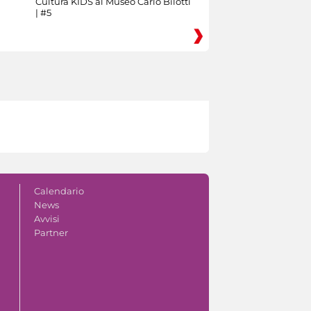
Cultura KIDS al Museo Carlo Bilotti
| #5
Calendario
News
Avvisi
Partner