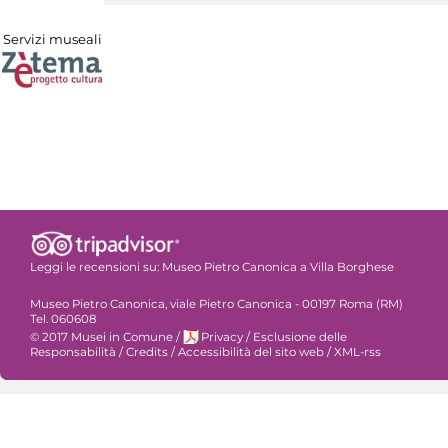
Servizi museali
Leggi le recensioni su:
Museo Pietro Canonica a Villa Borghese
Museo Pietro Canonica, viale Pietro Canonica - 00197 Roma (RM)
Tel. 060608
© 2017 Musei in Comune
/
Privacy
/
Esclusione delle
Responsabilità
/
Credits
/
Accessibilità del sito web
/
XML-rss