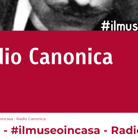
eoincasa - Radio Canonica
e - #ilmuseoincasa - Rad