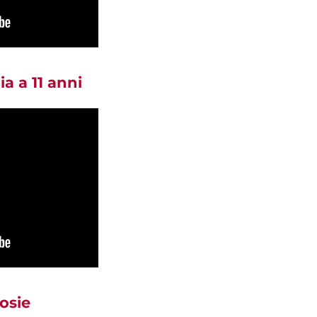
a a 11 anni
osie