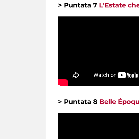
> Puntata 7
L'Estate che
> Puntata 8
Belle Époq