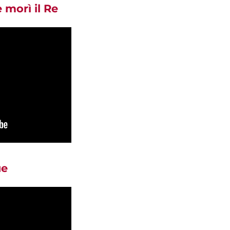
 morì il Re
ue