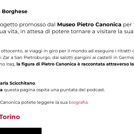
a Borghese
rogetto promosso dal
Museo Pietro Canonica
per f
 vita, in attesa di potere tornare a visitare la s
ottocento, ai viaggi in giro per il mondo ad eseguire i ritratti 
ar a San Pietroburgo, dai salotti parigini ai castelli in German
ano Iraq,
la figura di Pietro Canonica è raccontata attraverso la l
arla Scicchitano
.
sa
questa pagina ospita una puntata del podcast.
ro Canonica potete leggere la sua
biografia
.
 Torino