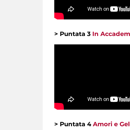
> Puntata 3
In Accademi
> Puntata 4
Amori e Gel