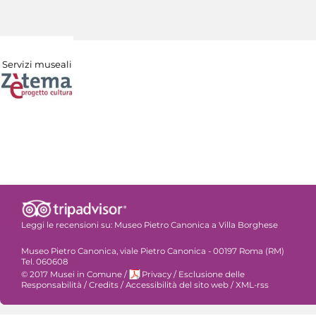
Servizi museali
Leggi le recensioni su:
Museo Pietro Canonica a Villa Borghese
Museo Pietro Canonica, viale Pietro Canonica - 00197 Roma (RM)
Tel. 060608
© 2017 Musei in Comune
/
Privacy
/
Esclusione delle
Responsabilità
/
Credits
/
Accessibilità del sito web
/
XML-rss