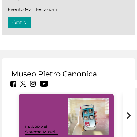
Evento|Manifestazioni
Gratis
Museo Pietro Canonica
Il 
Le APP del
Mus
Sistema Musei
net