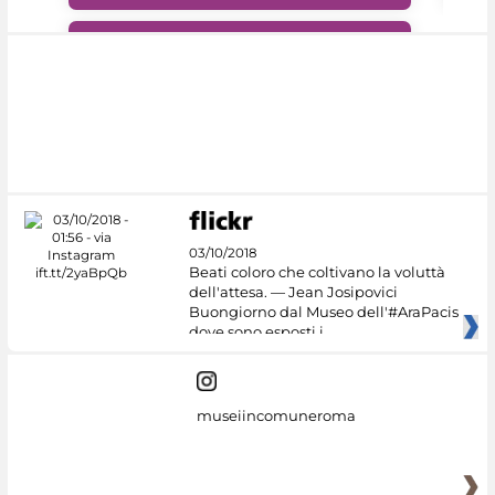
#DiscoverMiC
03/10/2018
Beati coloro che coltivano la voluttà
dell'attesa. — Jean Josipovici
Buongiorno dal Museo dell'#AraPacis
dove sono esposti i
museiincomuneroma