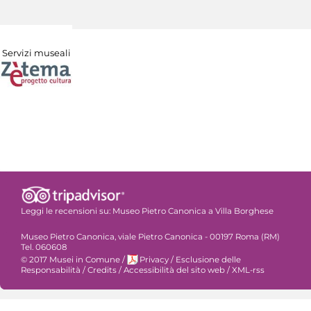
Servizi museali
Leggi le recensioni su:
Museo Pietro Canonica a Villa Borghese
Museo Pietro Canonica, viale Pietro Canonica - 00197 Roma (RM)
Tel. 060608
© 2017 Musei in Comune
/
Privacy
/
Esclusione delle
Responsabilità
/
Credits
/
Accessibilità del sito web
/
XML-rss