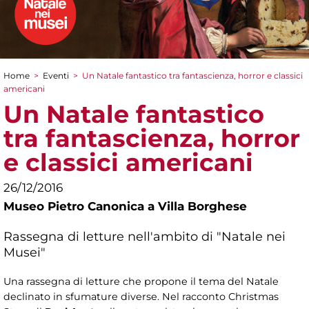
Home
>
Eventi
>
Un Natale fantastico tra fantascienza, horror e classici
Tu sei qui
americani
Un Natale fantastico
tra fantascienza, horror
e classici americani
26/12/2016
Museo Pietro Canonica a Villa Borghese
Rassegna di letture nell'ambito di "Natale nei
Musei"
Una rassegna di letture che propone il tema del Natale
declinato in sfumature diverse. Nel racconto Christmas