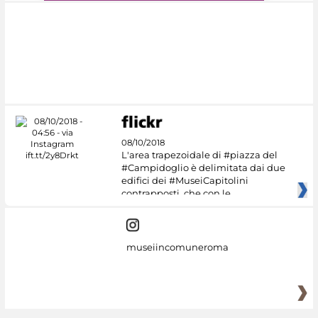
#DiscoverMiC
08/10/2018
L'area trapezoidale di #piazza del
#Campidoglio è delimitata dai due
edifici dei #MuseiCapitolini
contrapposti, che con le
museiincomuneroma