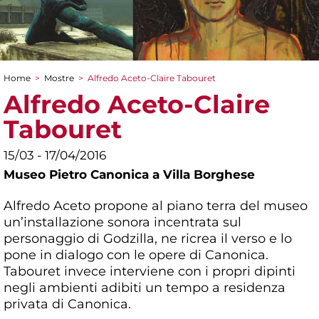
Home
>
Mostre
>
Alfredo Aceto-Claire Tabouret
Tu sei qui
Alfredo Aceto-Claire
Tabouret
15/03 - 17/04/2016
Museo Pietro Canonica a Villa Borghese
Alfredo Aceto propone al piano terra del museo
un’installazione sonora incentrata sul
personaggio di Godzilla, ne ricrea il verso e lo
pone in dialogo con le opere di Canonica.
Tabouret invece interviene con i propri dipinti
negli ambienti adibiti un tempo a residenza
privata di Canonica.