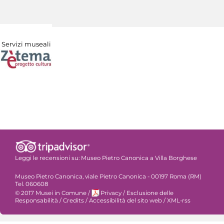
Servizi museali
Leggi le recensioni su:
Museo Pietro Canonica a Villa Borghese
Museo Pietro Canonica, viale Pietro Canonica - 00197 Roma (RM)
Tel. 060608
© 2017 Musei in Comune
/
Privacy
/
Esclusione delle
Responsabilità
/
Credits
/
Accessibilità del sito web
/
XML-rss