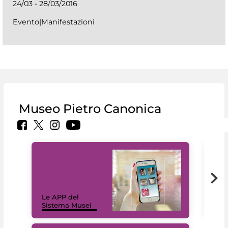
24/03 - 28/03/2016
Evento|Manifestazioni
Museo Pietro Canonica
Il 
Le APP del
Mus
Sistema Musei
net