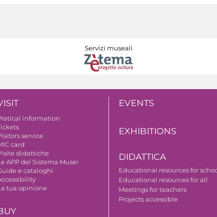
Servizi museali
VISIT
EVENTS
Pratical information
Tickets
EXHIBITIONS
isitors service
MIC card
isite didattiche
DIDATTICA
Le APP del Sistema Musei
Educational resources for scho
Guide e cataloghi
ccessibility
Educational resources for all
La tua opinione
Meetings for teachers
Projects accessible
BUY