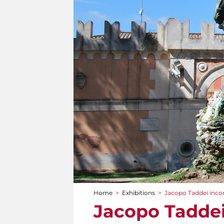
Home
>
Exhibitions
>
Jacopo Taddei inco
You are here
Jacopo Taddei