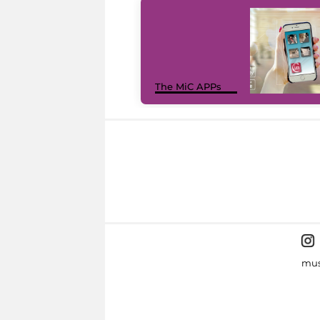
The MiC APPs
mus