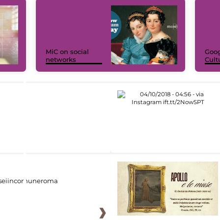
MiC on social
Goog
networks
Cult
eiincomuneroma