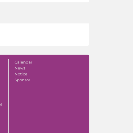
Calendar
News
Notice
Sponsor
ol