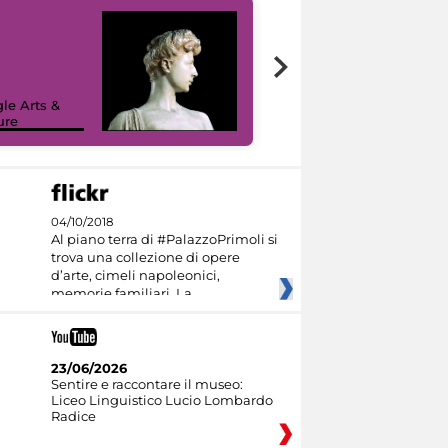
le Arts &
ure
I like MiC
04/10/2018
Al piano terra di #PalazzoPrimoli si
trova una collezione di opere
d’arte, cimeli napoleonici,
memorie familiari. La
23/06/2026
Sentire e raccontare il museo:
Liceo Linguistico Lucio Lombardo
Radice