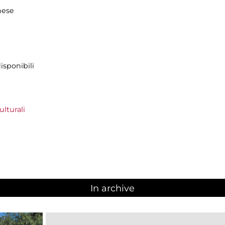
hese
isponibili
lturali
In archive