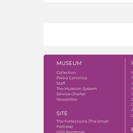
MUSEUM
Collection
Pietro Canonica
Staff
V
The Museum System
Service Charter
V
Newsletter
A
SITE
The Fortezzuola (The Small
Fortress)
Villa Borghese