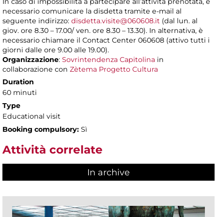
In caso di impossibilità a partecipare all’attività prenotata, è
necessario comunicare la disdetta tramite e-mail al
seguente indirizzo:
disdetta.visite@060608.it
(dal lun. al
giov. ore 8.30 – 17.00/ ven. ore 8.30 – 13.30). In alternativa, è
necessario chiamare il Contact Center 060608 (attivo tutti i
giorni dalle ore 9.00 alle 19.00).
Organizzazione
:
Sovrintendenza Capitolina
in
collaborazione con
Zètema Progetto Cultura
Duration
60 minuti
Type
Educational visit
Booking compulsory:
Sì
Attività correlate
In archive