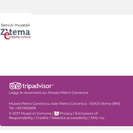
Servizi museali
Leggi le recensioni su:
Museo Pietro Canonica
Museo Pietro Canonica, viale Pietro Canonica - 00100 Roma (RM)
Tel. +39 060608
© 2017 Musei in Comune
/
Privacy
/
Exclusions of
Responsibility
/
Credits
/
Website accessibility
/
XML-rss