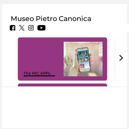
Museo Pietro Canonica
MiC
The MiC APPs
net
#DiscoverMiC