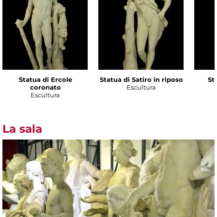
Statua di Ercole
Statua di Satiro in riposo
Sta
coronato
Escultura
Escultura
La sala