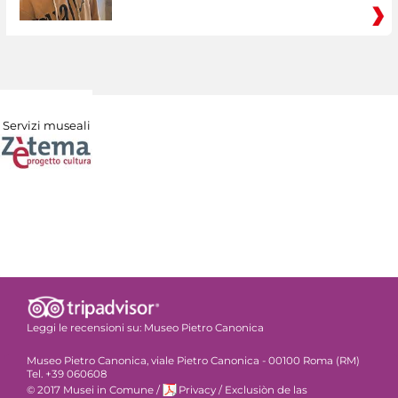
Servizi museali
Leggi le recensioni su:
Museo Pietro Canonica
Museo Pietro Canonica, viale Pietro Canonica - 00100 Roma (RM)
Tel. +39 060608
© 2017 Musei in Comune
/
Privacy
/
Exclusiòn de las