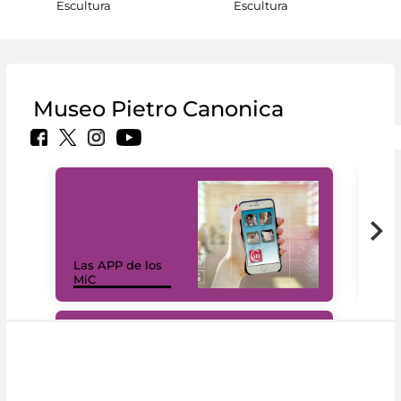
Escultura
Escultura
Museo Pietro Canonica
Las APP de los
I Mi
MiC
net