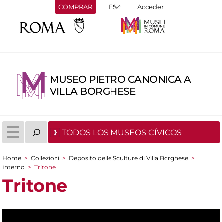
COMPRAR
Acceder
MUSEO PIETRO CANONICA A
VILLA BORGHESE
TODOS LOS MUSEOS CÍVICOS
Home
>
Collezioni
>
Deposito delle Sculture di Villa Borghese
>
You are here
Interno
>
Tritone
Tritone