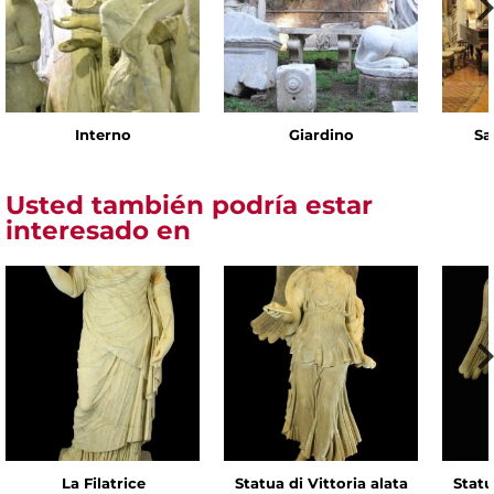
Interno
Giardino
Sa
Usted también podría estar
interesado en
La Filatrice
Statua di Vittoria alata
Statu