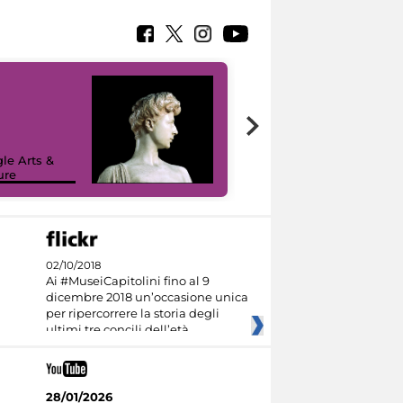
le Arts &
ure
I like MiC
02/10/2018
Ai #MuseiCapitolini fino al 9
dicembre 2018 un’occasione unica
per ripercorrere la storia degli
ultimi tre concili dell’età
28/01/2026