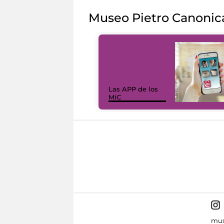
Museo Pietro Canonic
Las APP de los
MiC
mus