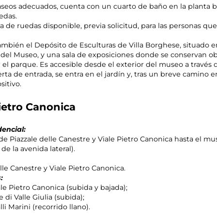
eos adecuados, cuenta con un cuarto de baño en la planta b
edas.
la de ruedas disponible, previa solicitud, para las personas qu
mbién el Depósito de Esculturas de Villa Borghese, situado en
ior del Museo, y una sala de exposiciones donde se conservan o
 el parque. Es accesible desde el exterior del museo a travé
rta de entrada, se entra en el jardín y, tras un breve cami
sitivo.
ietro Canonica
encial:
de Piazzale delle Canestre y Viale Pietro Canonica hasta el 
de la avenida lateral).
le Canestre y Viale Pietro Canonica.
:
ale Pietro Canonica (subida y bajada);
 di Valle Giulia (subida);
li Marini (recorrido llano).