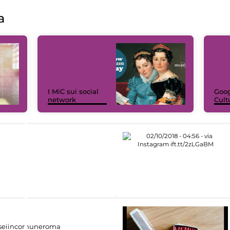
a
I MiC sui social
Goog
network
Cult
eiincomuneroma