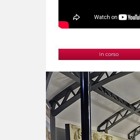
In corso
(active t