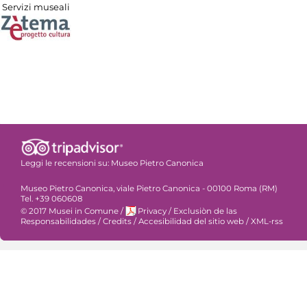
Servizi museali
Leggi le recensioni su:
Museo Pietro Canonica
Museo Pietro Canonica, viale Pietro Canonica - 00100 Roma (RM)
Tel. +39 060608
© 2017 Musei in Comune
/
Privacy
/
Exclusiòn de las
Responsabilidades
/
Credits
/
Accesibilidad del sitio web
/
XML-rss