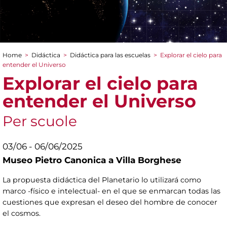
Home
>
Didáctica
>
Didáctica para las escuelas
>
Explorar el cielo para
You are here
entender el Universo
Explorar el cielo para
entender el Universo
Per scuole
03/06 - 06/06/2025
Museo Pietro Canonica a Villa Borghese
La propuesta didáctica del Planetario lo utilizará como
marco -físico e intelectual- en el que se enmarcan todas las
cuestiones que expresan el deseo del hombre de conocer
el cosmos.