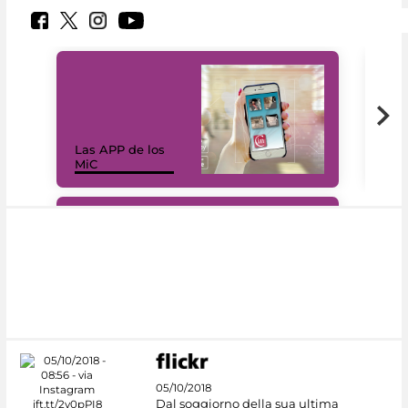
Las APP de los
I Mi
MiC
net
#DiscoverMiC
05/10/2018
Dal soggiorno della sua ultima