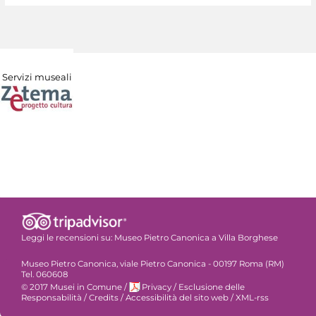
Servizi museali
Leggi le recensioni su:
Museo Pietro Canonica a Villa Borghese
Museo Pietro Canonica, viale Pietro Canonica - 00197 Roma (RM)
Tel. 060608
© 2017 Musei in Comune
/
Privacy
/
Esclusione delle
Responsabilità
/
Credits
/
Accessibilità del sito web
/
XML-rss