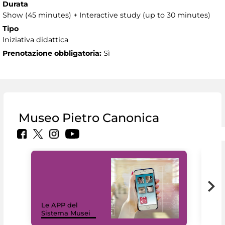
Durata
Show (45 minutes) + Interactive study (up to 30 minutes)
Tipo
Iniziativa didattica
Prenotazione obbligatoria:
Sì
Museo Pietro Canonica
Il 
Le APP del
Mus
Sistema Musei
net