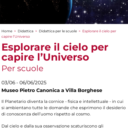
Home
>
Didattica
>
Didattica per le scuole
>
Esplorare il cielo per
Tu sei qui
capire l’Universo
Esplorare il cielo per
capire l’Universo
Per scuole
03/06 - 06/06/2025
Museo Pietro Canonica a Villa Borghese
Il Planetario diventa la cornice - fisica e intellettuale - in cui
si ambientano tutte le domande che esprimono il desiderio
di conoscenza dell’uomo rispetto al cosmo.
Dal cielo e dalla sua osservazione scaturiscono gli