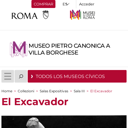
COMPRAR
Acceder
MUSEO PIETRO CANONICA A
VILLA BORGHESE
TODOS LOS MUSEOS CÍVICOS
Home
>
Collezioni
>
Salas Expositivas
>
Sala III
>
El Excavador
You are here
El Excavador