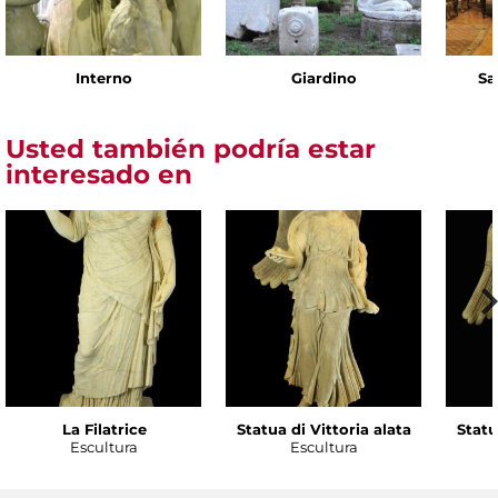
Interno
Giardino
Sa
Usted también podría estar
interesado en
La Filatrice
Statua di Vittoria alata
Statu
Escultura
Escultura