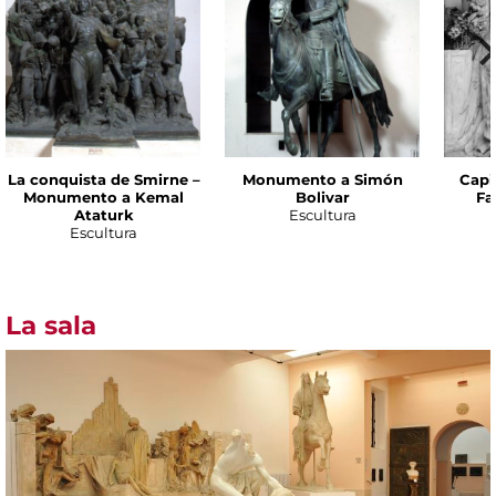
La conquista de Smirne –
Monumento a Simón
Capil
Monumento a Kemal
Bolivar
Fa
Ataturk
Escultura
Escultura
La sala