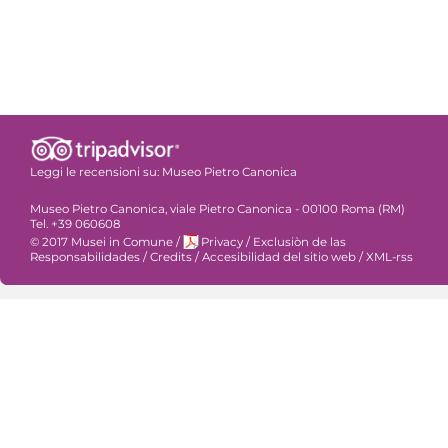
Leggi le recensioni su:
Museo Pietro Canonica
Museo Pietro Canonica, viale Pietro Canonica - 00100 Roma (RM)
Tel. +39 060608
© 2017 Musei in Comune
/
Privacy
/
Exclusiòn de las
Responsabilidades
/
Credits
/
Accesibilidad del sitio web
/
XML-rss