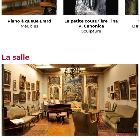
Piano à queue Erard
La petite couturière Tina
S
Meubles
P. Canonica
Def
Sculpture
La salle