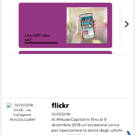
Les APP des
Les
MiC
rés
#DiscoverMiC
02/10/2018
Ai #MuseiCapitolini fino al 9
dicembre 2018 un’occasione unica
per ripercorrere la storia degli ultimi