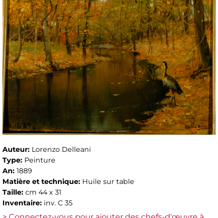
Auteur:
Lorenzo Delleani
Type:
Peinture
An:
1889
Matière et technique:
Huile sur table
Taille:
cm 44 x 31
Inventaire:
inv. C 35
> Connectez-vous pour ajouter des chefs-d'œuvre à