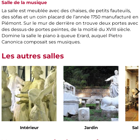
Salle de la musique
La salle est meublée avec des chaises, de petits fauteuils,
des sòfas et un coin placard de l’année 1750 manufacturé en
Piémont. Sur le mur de derrière on trouve deux portes avec
des dessus-de portes peintes, de la moitié du XVIII siècle.
Domine la salle le piano à queue Erard, auquel Pietro
Canonica composait ses musiques.
Les autres salles
Intérieur
Jardin
Sal