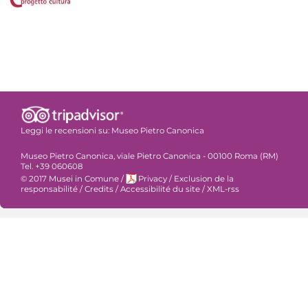
Leggi le recensioni su:
Museo Pietro Canonica
Museo Pietro Canonica, viale Pietro Canonica - 00100 Roma (RM)
Tel. +39 060608
© 2017 Musei in Comune
/
Privacy
/
Exclusion de la
responsabilité
/
Credits
/
Accessibilité du site
/
XML-rss