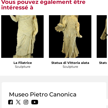
Vous pouvez également être
intéressé à
La Filatrice
Statua di Vittoria alata
Statu
Sculpture
Sculpture
Museo Pietro Canonica