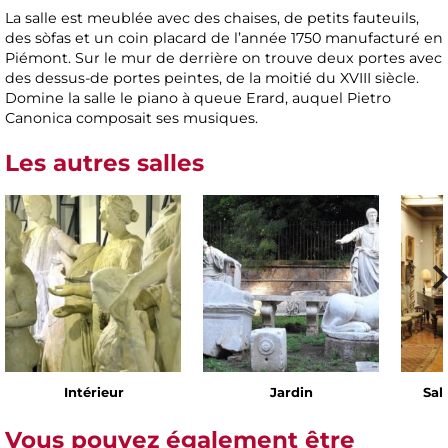
La salle est meublée avec des chaises, de petits fauteuils,
des sòfas et un coin placard de l’année 1750 manufacturé en
Piémont. Sur le mur de derrière on trouve deux portes avec
des dessus-de portes peintes, de la moitié du XVIII siècle.
Domine la salle le piano à queue Erard, auquel Pietro
Canonica composait ses musiques.
Les autres salles
Intérieur
Jardin
Sal
Vous pouvez également être