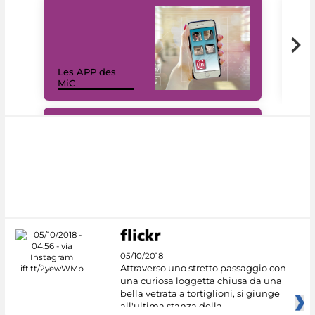
Les APP des
Les
MiC
rés
#DiscoverMiC
05/10/2018
Attraverso uno stretto passaggio con
una curiosa loggetta chiusa da una
bella vetrata a tortiglioni, si giunge
all'ultima stanza della