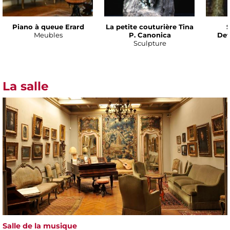
Piano à queue Erard
La petite couturière Tina
S
Meubles
P. Canonica
Def
Sculpture
La salle
Salle de la musique