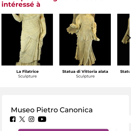
intéressé à
La Filatrice
Statua di Vittoria alata
Statu
Sculpture
Sculpture
Museo Pietro Canonica