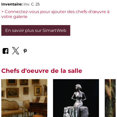
Inventaire:
inv. C. 25
> Connectez-vous pour ajouter des chefs-d'œuvre à
votre galerie
En savoir plus sur SimartWeb
Chefs d'oeuvre de la salle