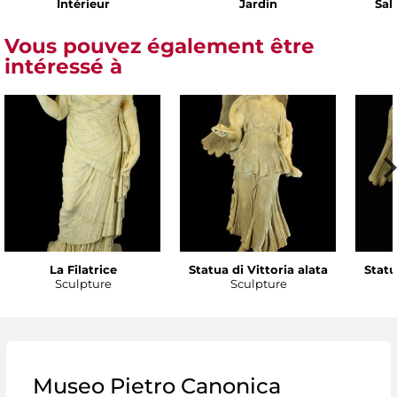
Intérieur
Jardin
Sal
Vous pouvez également être
intéressé à
La Filatrice
Statua di Vittoria alata
Statu
Sculpture
Sculpture
Museo Pietro Canonica