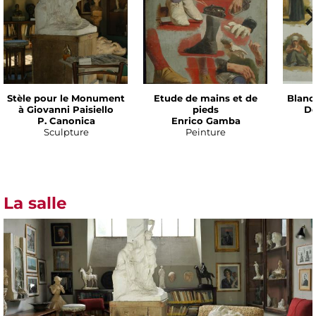
Stèle pour le Monument
Etude de mains et de
Blanc
à Giovanni Paisiello
pieds
De
P. Canonica
Enrico Gamba
Sculpture
Peinture
La salle