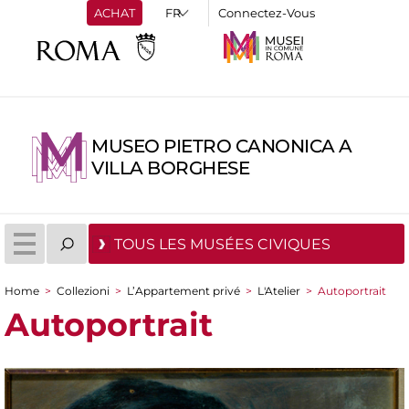
ACHAT
Connectez-Vous
MUSEO PIETRO CANONICA A
VILLA BORGHESE
TOUS LES MUSÉES CIVIQUES
Home
>
Collezioni
>
L’Appartement privé
>
L'Atelier
>
Autoportrait
You are here
Autoportrait