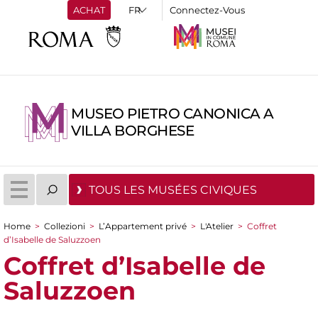
ACHAT
Connectez-Vous
MUSEO PIETRO CANONICA A
VILLA BORGHESE
TOUS LES MUSÉES CIVIQUES
Home
>
Collezioni
>
L’Appartement privé
>
L'Atelier
>
Coffret
You are here
d’Isabelle de Saluzzoen
Coffret d’Isabelle de
Saluzzoen