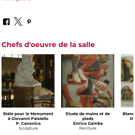
Chefs d'oeuvre de la salle
Stèle pour le Monument
Etude de mains et de
Blanc
à Giovanni Paisiello
pieds
De
P. Canonica
Enrico Gamba
Sculpture
Peinture