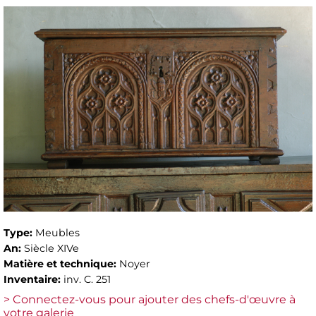
Type:
Meubles
An:
Siècle XIVe
Matière et technique:
Noyer
Inventaire:
inv. C. 251
> Connectez-vous pour ajouter des chefs-d'œuvre à
votre galerie