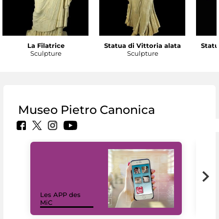
La Filatrice
Statua di Vittoria alata
Statu
Sculpture
Sculpture
Museo Pietro Canonica
Les APP des
Les
MiC
rés