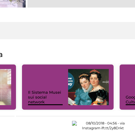
a
Il Sistema Musei
sui social
Goog
network
Cult