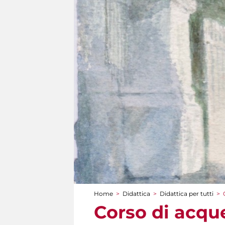
Home
>
Didattica
>
Didattica per tutti
>
Tu sei qui
Corso di acque