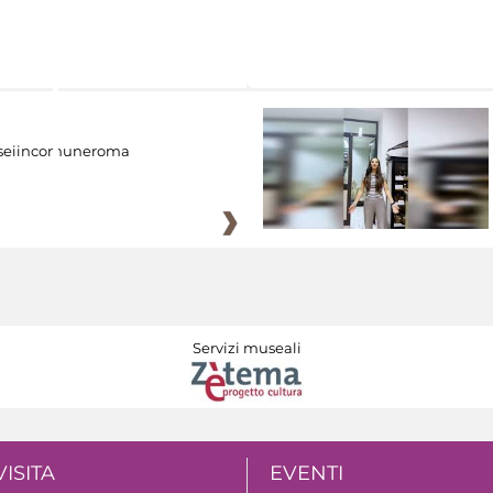
eiincomuneroma
Servizi museali
VISITA
EVENTI