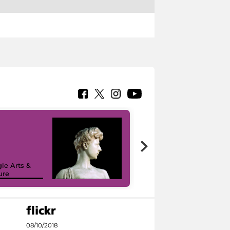
le Arts &
ure
I like MiC
08/10/2018