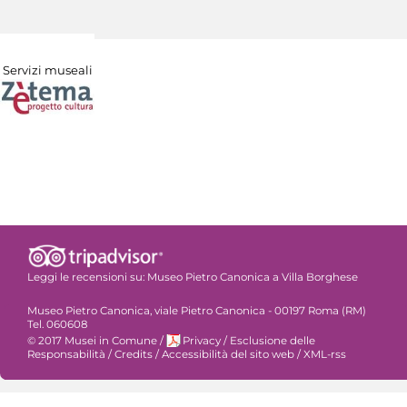
Servizi museali
Leggi le recensioni su:
Museo Pietro Canonica a Villa Borghese
Museo Pietro Canonica, viale Pietro Canonica - 00197 Roma (RM)
Tel. 060608
© 2017 Musei in Comune
/
Privacy
/
Esclusione delle
Responsabilità
/
Credits
/
Accessibilità del sito web
/
XML-rss