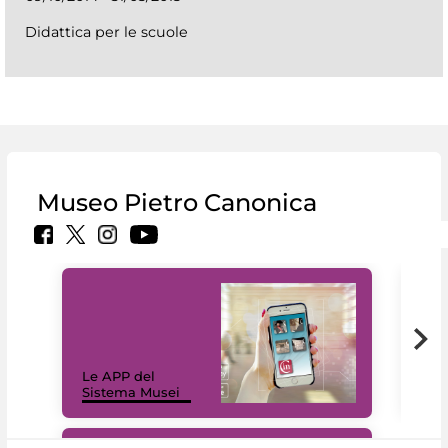
Didattica per le scuole
Museo Pietro Canonica
Il 
Le APP del
Mus
Sistema Musei
net