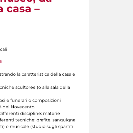
a casa –
cali
li
strando la caratteristica della casa e
ecniche scultoree (o alla sala della
iosi e funerari o composizioni
tà del Novecento.
differenti discipline: materie
fferenti tecniche: grafite, sanguigna
i) o musicale (studio sugli spartiti