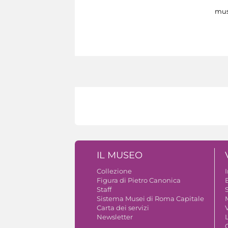
mus
IL MUSEO
Collezione
Figura di Pietro Canonica
B
Staff
S
Sistema Musei di Roma Capitale
Carta dei servizi
V
Newsletter