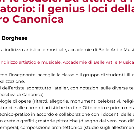
torio: il genius loci dell
ro Canonica
a Borghese
i a indirizzo artistico e musicale, accademie di Belle Arti e Musi
 indirizzo artistico e musicale, Accademie di Belle Arti e Musica
 con l’insegnante, accoglie la classe o il gruppo di studenti, illu
alizzazione.
 dell’artista, soprattutto l’atelier, con notazioni sulle diverse t
positiva di Canonica).
ologie di opere (ritratti, allegorie, monumenti celebrativi, relig
storici e alle correnti artistiche tra fine Ottocento e prima me
 tecnico-pratico in accordo e collaborazione con i docenti delle 
n creta o graffiti); materie pittoriche (disegno dal vero, con di
tempera); composizione architettonica (studio sugli allestiment