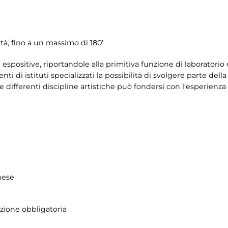
tà, fino a un massimo di 180’
ale espositive, riportandole alla primitiva funzione di laboratorio
i di istituti specializzati la possibilità di svolgere parte della 
e differenti discipline artistiche può fondersi con l’esperienz
hese
azione obbligatoria