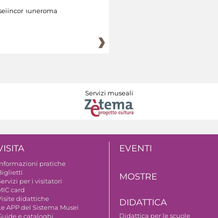
eiincomuneroma
Servizi museali
VISITA
EVENTI
Informazioni pratiche
iglietti
MOSTRE
ervizi per i visitatori
MIC card
isite didattiche
DIDATTICA
Le APP del Sistema Musei
Didattica per le scuole
Guide e cataloghi