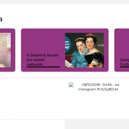
a
Il Sistema Musei
sui social
Goog
network
Cult