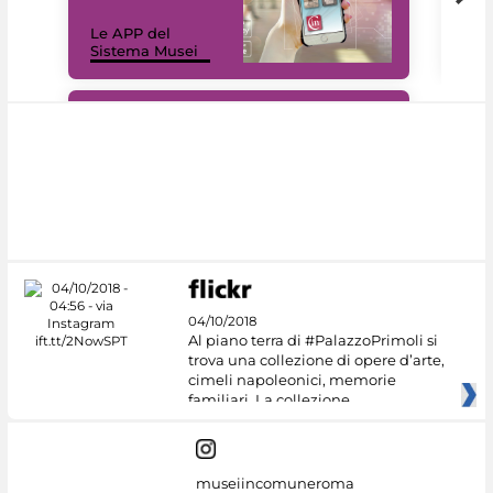
Il 
Le APP del
Mus
Sistema Musei
net
#DiscoverMiC
04/10/2018
Al piano terra di #PalazzoPrimoli si
trova una collezione di opere d’arte,
cimeli napoleonici, memorie
familiari. La collezione
museiincomuneroma