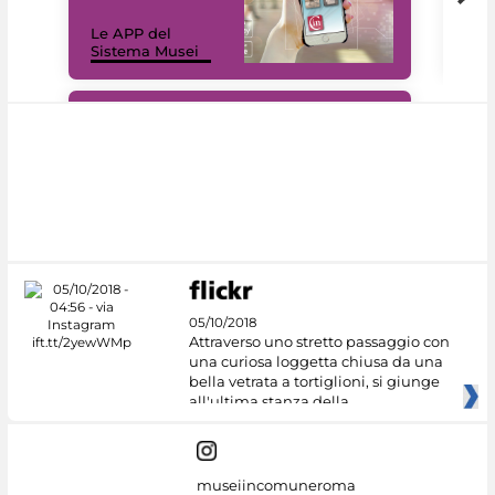
Il 
Le APP del
Mus
Sistema Musei
net
#DiscoverMiC
05/10/2018
Attraverso uno stretto passaggio con
una curiosa loggetta chiusa da una
bella vetrata a tortiglioni, si giunge
all'ultima stanza della
museiincomuneroma