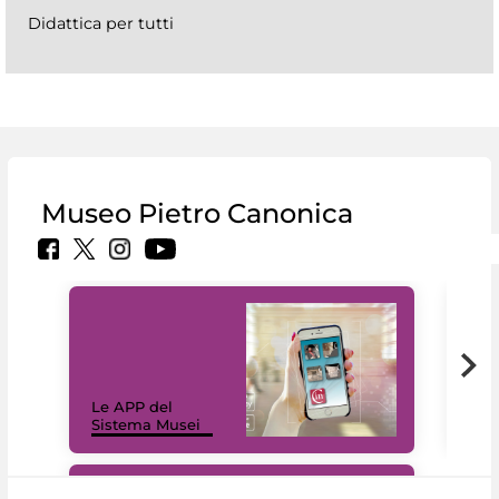
Didattica per tutti
Museo Pietro Canonica
Il 
Le APP del
Mus
Sistema Musei
net