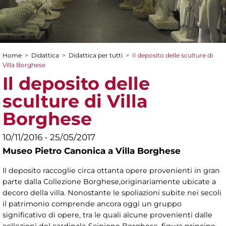
Home
>
Didattica
>
Didattica per tutti
>
Il deposito delle sculture di
Tu sei qui
Villa Borghese
Il deposito delle
sculture di Villa
Borghese
10/11/2016 - 25/05/2017
Museo Pietro Canonica a Villa Borghese
Il deposito raccoglie circa ottanta opere provenienti in gran
parte dalla Collezione Borghese,originariamente ubicate a
decoro della villa. Nonostante le spoliazioni subite nei secoli
il patrimonio comprende ancora oggi un gruppo
significativo di opere, tra le quali alcune provenienti dalle