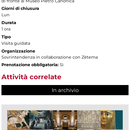
di fronte al Museo Pietro Canonica
Giorni di chiusura
Lun
Durata
1 ora
Tipo
Visita guidata
Organizzazione
Sovrintendenza in collaborazione con Zètema
Prenotazione obbligatoria:
Sì
Attività correlate
In archivio