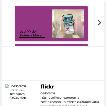
Il 
Le APP del
Mus
Sistema Musei
net
#DiscoverMiC
06/10/2018
I @museiincomuneroma
costituiscono un’offerta culturale varia
ed eclettica per il prestigio e la