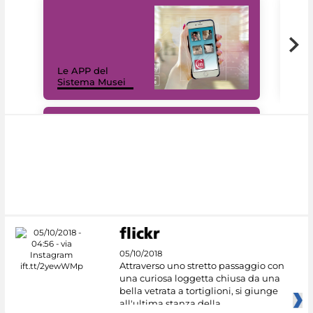
Il 
Le APP del
Mus
Sistema Musei
net
#DiscoverMiC
05/10/2018
Attraverso uno stretto passaggio con
una curiosa loggetta chiusa da una
bella vetrata a tortiglioni, si giunge
all'ultima stanza della