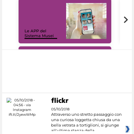
Il 
Le APP del
Mus
Sistema Musei
net
#DiscoverMiC
05/10/2018
Attraverso uno stretto passaggio con
una curiosa loggetta chiusa da una
bella vetrata a tortiglioni, si giunge
all'ultima stanza della