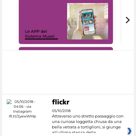
Il 
Le APP del
Mus
Sistema Musei
net
#DiscoverMiC
05/10/2018
Attraverso uno stretto passaggio con
una curiosa loggetta chiusa da una
bella vetrata a tortiglioni, si giunge
all'ultima stanza della