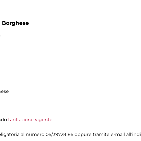
a Borghese
8
hese
ondo
tariffazione vigente
gatoria al numero 06/39728186 oppure tramite e-mail all'indi