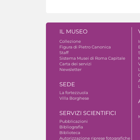
IL MUSEO
Collezione
Figura di Pietro Canonica
B
Staff
S
Sistema Musei di Roma Capitale
Carta dei servizi
V
Newsletter
A
SEDE
La fortezzuola
Villa Borghese
SERVIZI SCIENTIFICI
Pubblicazioni
Bibliografia
Biblioteca
Autorizzazione riprese fotografiche