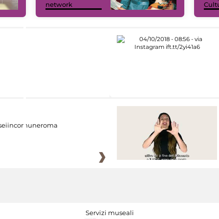
network
Cult
eiincomuneroma
Servizi museali