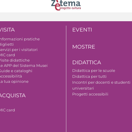
VISITA
EVENTI
Informazioni pratiche
iglietti
MOSTRE
ervizi per i visitatori
MIC card
isite didattiche
DIDATTICA
Le APP del Sistema Musei
Didattica per le scuole
Guide e cataloghi
ccessibilità
Didattica per tutti
La tua opinione
Incontri per docenti e studenti
universitari
Progetti accessibili
ACQUISTA
MIC card