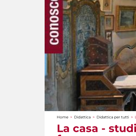
Home
>
Didattica
>
Didattica per tutti
>
Tu sei qui
La casa - stud