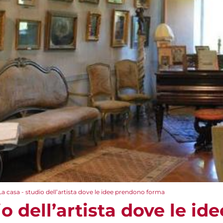
La casa - studio dell’artista dove le idee prendono forma
io dell’artista dove le i