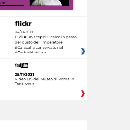
ure
I like MiC
04/10/2018
E' di #Cavaceppi il calco in gesso
del busto dell’imperatore
#Caracalla conservato nel
#CasinoNobile a
25/11/2021
Video LIS del Museo di Roma in
Trastevere