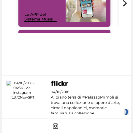
Il 
Le APP del
Mus
Sistema Musei
net
#DiscoverMiC
04/10/2018
Al piano terra di #PalazzoPrimoli si
trova una collezione di opere d’arte,
cimeli napoleonici, memorie
familiari. La collezione