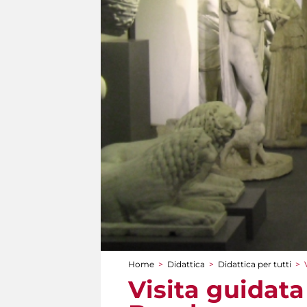
Home
>
Didattica
>
Didattica per tutti
>
Tu sei qui
Visita guidata