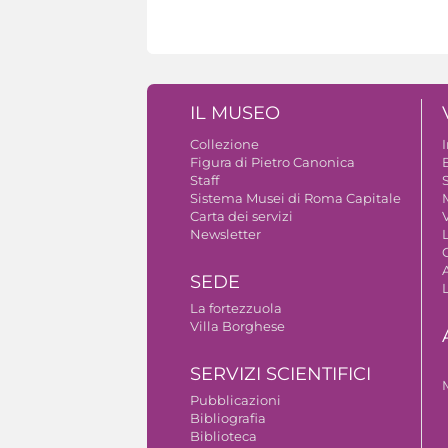
IL MUSEO
Collezione
Figura di Pietro Canonica
B
Staff
S
Sistema Musei di Roma Capitale
Carta dei servizi
V
Newsletter
A
SEDE
La fortezzuola
Villa Borghese
SERVIZI SCIENTIFICI
Pubblicazioni
Bibliografia
Biblioteca