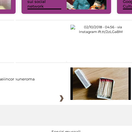
sui social
Goog
network
Cult
eiincomuneroma
Servizi museali