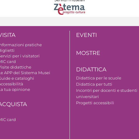
VISITA
EVENTI
Informazioni pratiche
iglietti
MOSTRE
ervizi per i visitatori
MIC card
isite didattiche
DIDATTICA
Le APP del Sistema Musei
Didattica per le scuole
Guide e cataloghi
ccessibilità
Didattica per tutti
La tua opinione
Incontri per docenti e studenti
universitari
Progetti accessibili
ACQUISTA
MIC card