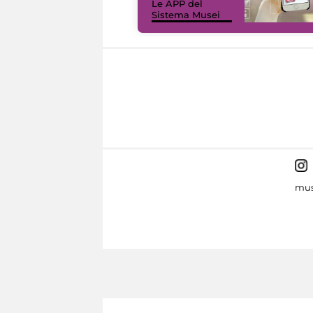
Le APP del
Sistema Musei
mus