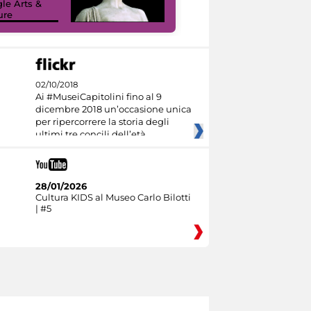
le Arts &
ure
I like MiC
02/10/2018
Ai #MuseiCapitolini fino al 9
dicembre 2018 un’occasione unica
per ripercorrere la storia degli
ultimi tre concili dell’età
28/01/2026
Cultura KIDS al Museo Carlo Bilotti
| #5