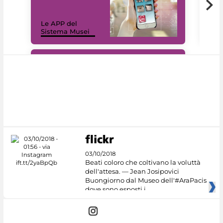
Il 
Le APP del
Mus
Sistema Musei
net
#DiscoverMiC
03/10/2018
Beati coloro che coltivano la voluttà
dell'attesa. — Jean Josipovici
Buongiorno dal Museo dell'#AraPacis
dove sono esposti i