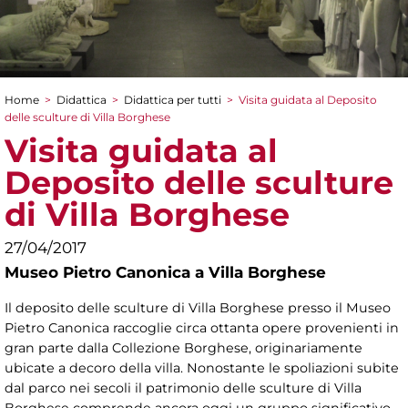
Home
>
Didattica
>
Didattica per tutti
>
Visita guidata al Deposito
Tu sei qui
delle sculture di Villa Borghese
Visita guidata al
Deposito delle sculture
di Villa Borghese
27/04/2017
Museo Pietro Canonica a Villa Borghese
Il deposito delle sculture di Villa Borghese presso il Museo
Pietro Canonica raccoglie circa ottanta opere provenienti in
gran parte dalla Collezione Borghese, originariamente
ubicate a decoro della villa. Nonostante le spoliazioni subite
dal parco nei secoli il patrimonio delle sculture di Villa