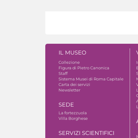
IL MUSEO
Collezione
Figura di Pietro Canonica
B
Staff
S
Sistema Musei di Roma Capitale
Carta dei servizi
V
Newsletter
A
SEDE
La fortezzuola
Villa Borghese
SERVIZI SCIENTIFICI