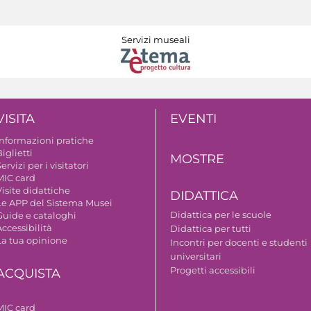
Servizi museali
VISITA
EVENTI
Informazioni pratiche
iglietti
MOSTRE
ervizi per i visitatori
MIC card
isite didattiche
DIDATTICA
Le APP del Sistema Musei
Didattica per le scuole
Guide e cataloghi
ccessibilità
Didattica per tutti
La tua opinione
Incontri per docenti e studenti
universitari
Progetti accessibili
ACQUISTA
MIC card