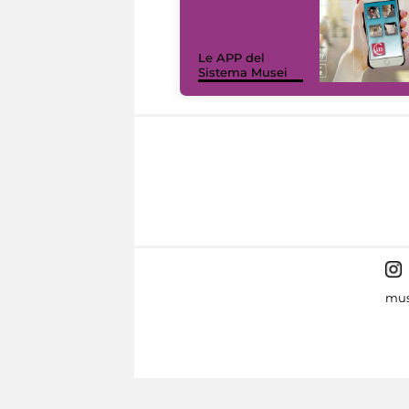
Le APP del
Sistema Musei
mus