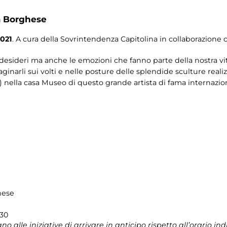
a Borghese
021
. A cura della Sovrintendenza Capitolina in collaborazion
desideri ma anche le emozioni che fanno parte della nostra vit
ginarli sui volti e nelle posture delle splendide sculture reali
i!) nella casa Museo di questo grande artista di fama internaz
hese
.30
o alle iniziative di arrivare in anticipo rispetto all’orario indi