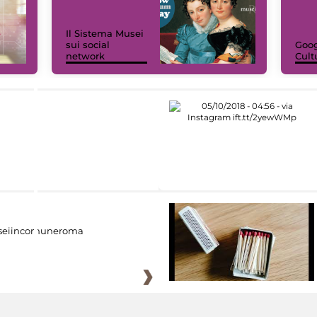
Il Sistema Musei
sui social
Goog
network
Cult
eiincomuneroma